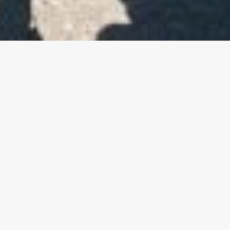
Recorrido Histórico de la
ex ESMA
VISITAS GUIADAS PARA EL PÚBLICO EN
GENERAL