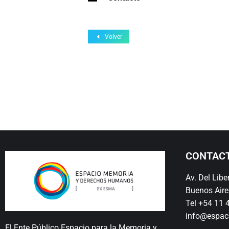
Volver
CONTAC
Av. Del Lib
Buenos Aire
Tel +54 11
info@espac
El Ente Público Espacio para la Memoria y