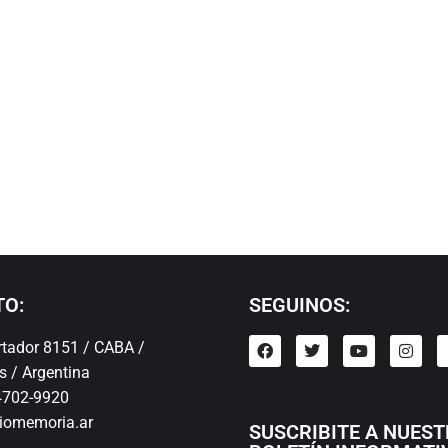
TO:
SEGUINOS:
ertador 8151 / CABA /
s / Argentina
 4702-9920
iomemoria.ar
SUSCRIBITE A NUES