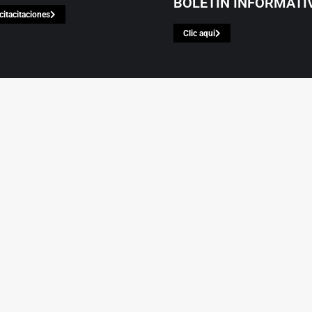
BOLETÍN INFORMATI
citacitaciones
Clic aqui
PA DEL SITIO
NVESTIGACIÓN
MEGACAUSA
ACTUALIDAD
VIS
Agenda
Noticias