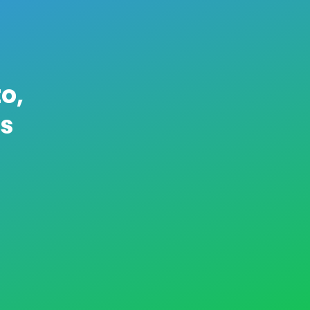
o,
os