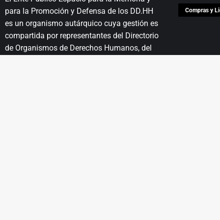
para la Promoción y Defensa de los DD.HH
Compras y Li
es un organismo autárquico cuya gestión es
compartida por representantes del Directorio
de Organismos de Derechos Humanos, del
Poder Ejecutivo Nacional y del Gobierno de
la Ciudad Autónoma de Buenos Aires.
- Entrada libre y gratuita -
MA
EL LUGAR
EDUCACIÓN
PROYECTOS
I
Historia
Propuestas
Educativas
Patrimonio