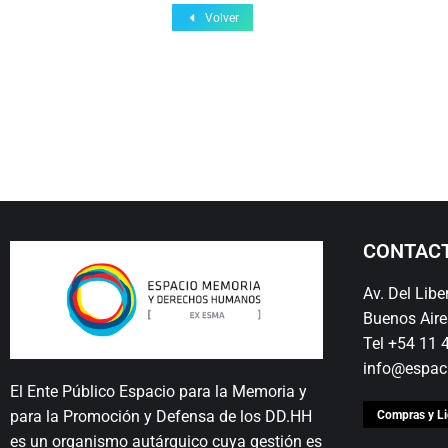
Volver
CONTAC
Av. Del Lib
Buenos Aire
Tel +54 11
info@espac
El Ente Público Espacio para la Memoria y
para la Promoción y Defensa de los DD.HH
Compras y Li
es un organismo autárquico cuya gestión es