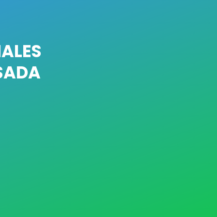
IALES
LSADA