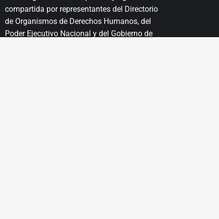
compartida por representantes del Directorio
de Organismos de Derechos Humanos, del
Poder Ejecutivo Nacional y del Gobierno de
la Ciudad Autónoma de Buenos Aires.
- Entrada libre y gratuita -
MA
EL LUGAR
EDUCACIÓN
PROYECTOS
I
Historia
Propuestas
Educativas
Patrimonio
Unesco
Recursos
Educativos
Institucionales