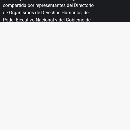
compartida por representantes del Directorio
de Organismos de Derechos Humanos, del
Poder Ejecutivo Nacional y del Gobierno de
la Ciudad Autónoma de Buenos Aires.
- Entrada libre y gratuita -
MA
EL LUGAR
EDUCACIÓN
PROYECTOS
I
Historia
Propuestas
Educativas
Patrimonio
Unesco
Recursos
Educativos
Institucionales