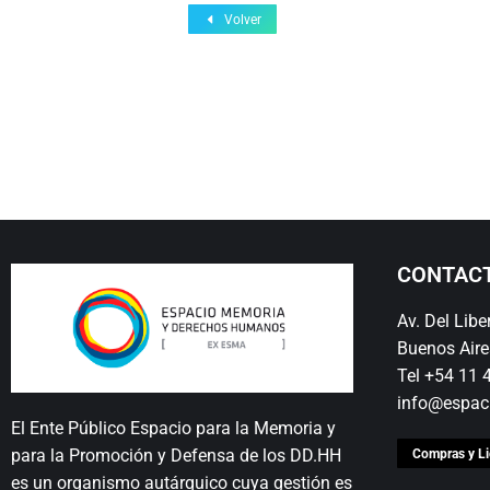
Volver
CONTAC
Av. Del Lib
Buenos Aire
Tel +54 11
info@espac
El Ente Público Espacio para la Memoria y
para la Promoción y Defensa de los DD.HH
Compras y Li
es un organismo autárquico cuya gestión es