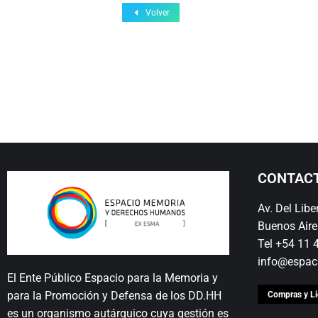
Volver
CONTAC
Av. Del Lib
Buenos Aire
Tel +54 11
info@espac
El Ente Público Espacio para la Memoria y
para la Promoción y Defensa de los DD.HH
Compras y Li
es un organismo autárquico cuya gestión es