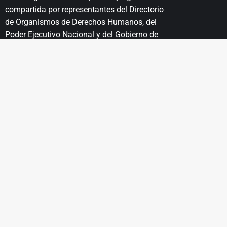
compartida por representantes del Directorio
de Organismos de Derechos Humanos, del
Poder Ejecutivo Nacional y del Gobierno de
la Ciudad Autónoma de Buenos Aires.
- Entrada libre y gratuita -
MA
EL LUGAR
EDUCACIÓN
PROYECTOS
I
Historia
Propuestas
Educativas
Patrimonio
Unesco
Recursos
Educativos
Institucionales