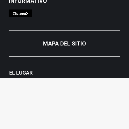
INFORMATIVO
Clic aqui
MAPA DEL SITIO
EL LUGAR
Historia
Patrimonio Unesco
Institucionales
EDUCACIÓN
Propuestas Educativas
Recursos Educativos